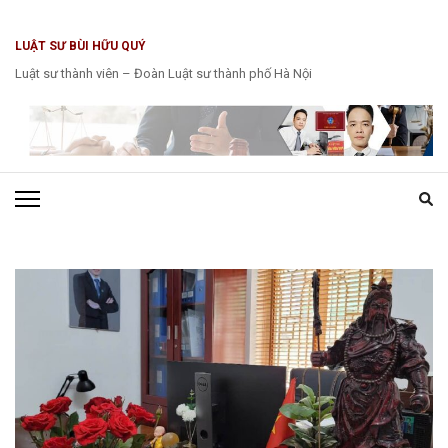
Bỏ
qua
LUẬT SƯ BÙI HỮU QUÝ
và
Luật sư thành viên – Đoàn Luật sư thành phố Hà Nội
tới
nội
dung
(ấn
Enter)