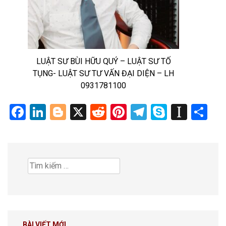
LUẬT SƯ BÙI HỮU QUÝ – LUẬT SƯ TỐ
TỤNG- LUẬT SƯ TƯ VẤN ĐẠI DIỆN – LH
0931781100
Facebook
LinkedIn
Blogger
X
Reddit
Pinterest
Telegram
Skype
Insta
Sh
Tìm
kiếm
cho:
BÀI VIẾT MỚI